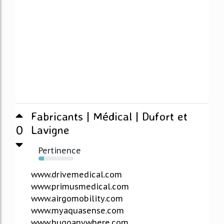
Fabricants | Médical | Dufort et
0
Lavigne
Pertinence
16%
www.drivemedical.com
www.primusmedical.com
www.airgomobility.com
www.myaquasense.com
www.hugoanywhere.com