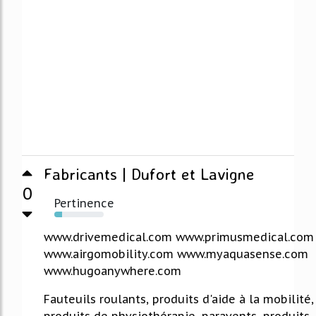
Fabricants | Dufort et Lavigne
0
Pertinence
16%
www.drivemedical.com www.primusmedical.com
www.airgomobility.com www.myaquasense.com
www.hugoanywhere.com
Fauteuils roulants, produits d'aide à la mobilité,
produits de physiothérapie, paravents, produits