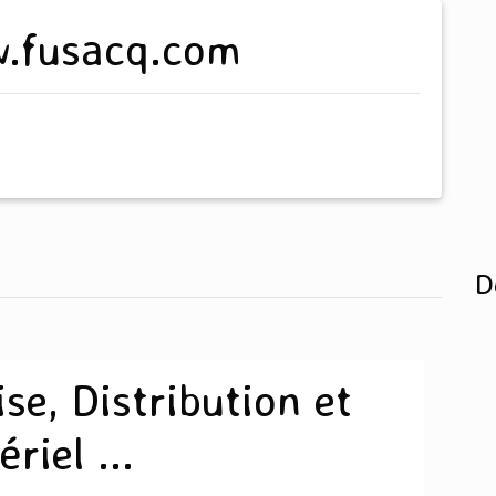
ww.fusacq.com
D
se, Distribution et
riel ...