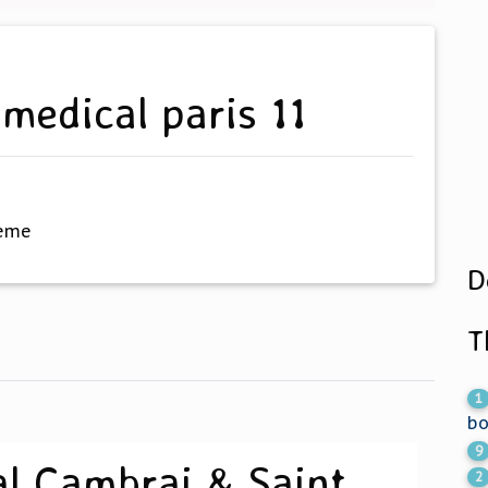
 medical paris 11
hème
D
T
1
bo
9
al Cambrai & Saint
2