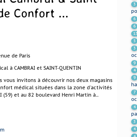
3
de Confort ...
po
6
6
1
5
3
oc
enue de Paris
9
ical à CAMBRAI et SAINT-QUENTIN
4
9
us vous invitons à découvrir nos deux magasins
ha
nfort médical situées dans la zone d'activités
7
 (59) et au 82 boulevard Henri Martin à...
oc
4
pa
3
om
4
4