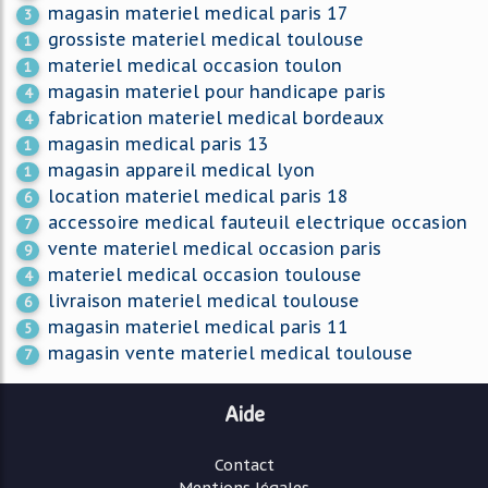
magasin materiel medical paris 17
3
grossiste materiel medical toulouse
1
materiel medical occasion toulon
1
magasin materiel pour handicape paris
4
fabrication materiel medical bordeaux
4
magasin medical paris 13
1
magasin appareil medical lyon
1
location materiel medical paris 18
6
accessoire medical fauteuil electrique occasion
7
vente materiel medical occasion paris
9
materiel medical occasion toulouse
4
livraison materiel medical toulouse
6
magasin materiel medical paris 11
5
magasin vente materiel medical toulouse
7
Aide
Contact
Mentions légales