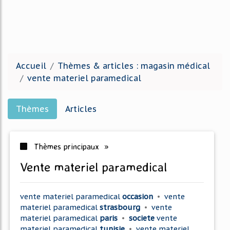
Accueil
Thèmes & articles : magasin médical
vente materiel paramedical
Thèmes
Articles
Thèmes principaux »
vente materiel paramedical
vente materiel paramedical
occasion
•
vente
materiel paramedical
strasbourg
•
vente
materiel paramedical
paris
•
societe
vente
materiel paramedical
tunisie
•
vente materiel