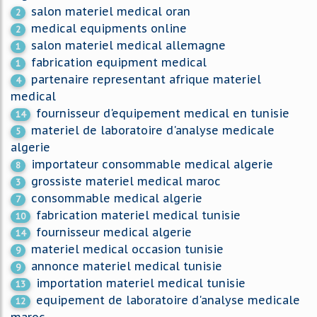
salon materiel medical oran
2
medical equipments online
2
salon materiel medical allemagne
1
fabrication equipment medical
1
partenaire representant afrique materiel
4
medical
fournisseur d'equipement medical en tunisie
14
materiel de laboratoire d'analyse medicale
5
algerie
importateur consommable medical algerie
8
grossiste materiel medical maroc
3
consommable medical algerie
7
fabrication materiel medical tunisie
10
fournisseur medical algerie
14
materiel medical occasion tunisie
9
annonce materiel medical tunisie
9
importation materiel medical tunisie
13
equipement de laboratoire d'analyse medicale
12
maroc