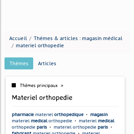
Accueil
Thèmes & articles : magasin médical
materiel orthopedie
Thèmes
Articles
Thèmes principaux »
materiel orthopedie
pharmacie
materiel
orthopedique
•
magasin
materiel
medical
orthopedie
•
materiel
medical
orthopedie
paris
•
materiel orthopedie
paris
•
fabricant
materiel orthopedie
•
materiel