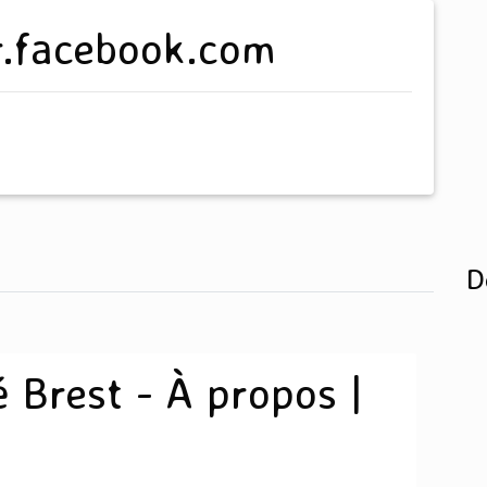
-fr.facebook.com
D
é Brest - À propos |