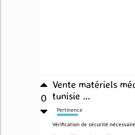
Vente matériels méd
tunisie ...
0
Pertinence
195%
Vérification de sécurité nécessair