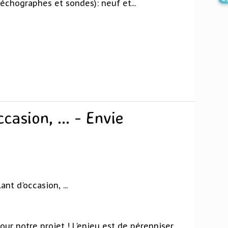
échographes et sondes): neuf et...
casion, ... - Envie
nt d'occasion, ...
ur notre projet ! L'enjeu est de pérenniser