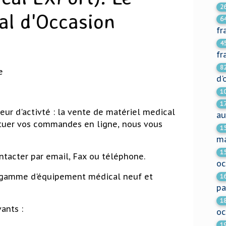
2
al d'Occasion
6
fr
4
fr
8
e
d'
1
1
ur d'activté : la vente de matériel medical
au
ectuer vos commandes en ligne, nous vous
1
m
1
tacter par email, Fax ou téléphone.
oc
 gamme d'équipement médical neuf et
1
pa
1
ants :
oc
1