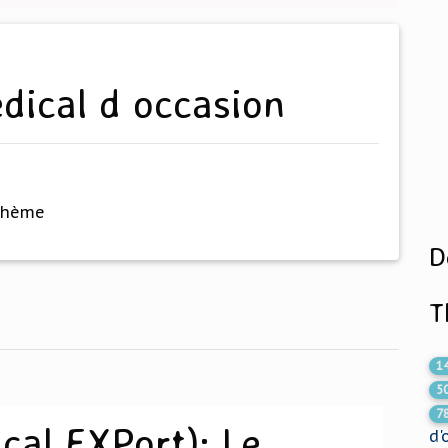
edical d occasion
thème
D
T
1
5
7
al EXPort): Le
d'