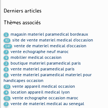
Derniers articles
Thèmes associés
magasin materiel paramedical bordeaux
1
site de vente materiel medical d'occasion
82
vente de materiel medical d'occasion
147
vente echographe neuf maroc
7
mobilier medical occasion
9
boutique materiel paramedical paris
2
vente materiel paramedical paris
6
vente materiel paramedical materiel pour
3
handicapes occasion
vente appareil medical occasion
32
location appareil medical lyon
4
vente echographe occasion maroc
11
vente de materiel medical au senegal
7