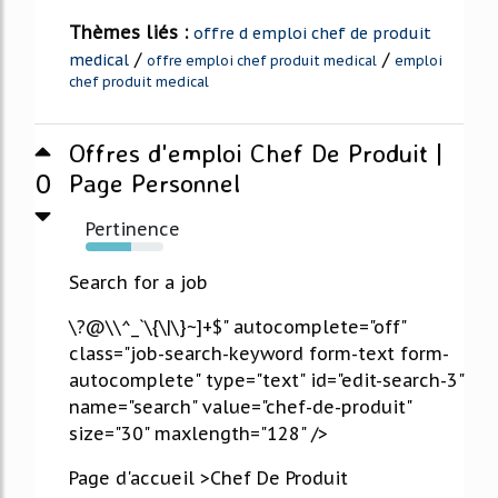
Thèmes liés :
offre d emploi chef de produit
/
/
medical
offre emploi chef produit medical
emploi
chef produit medical
Offres d'emploi Chef De Produit |
0
Page Personnel
Pertinence
58%
Search for a job
\?@\\^_`\{\|\}~]+$" autocomplete="off"
class="job-search-keyword form-text form-
autocomplete" type="text" id="edit-search-3"
name="search" value="chef-de-produit"
size="30" maxlength="128" />
Page d'accueil >Chef De Produit