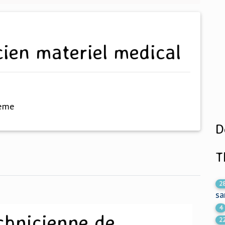
cien materiel medical
hème
D
T
2
sa
4
chnicienne de
2