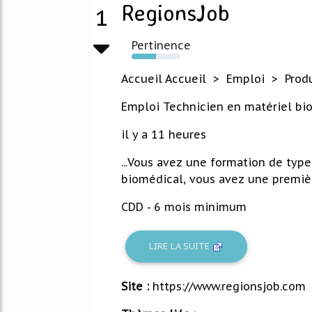
RegionsJob
1
Pertinence
50%
Accueil Accueil > Emploi > Prod
Emploi Technicien en matériel bi
il y a 11 heures
...Vous avez une formation de typ
biomédical, vous avez une premièr
CDD - 6 mois minimum
LIRE LA SUITE
Site :
https://www.regionsjob.com