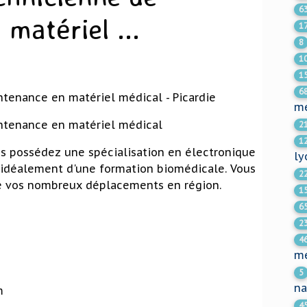
6
matériel ...
1
8
1
1
6
tenance en matériel médical - Picardie
me
ntenance en matériel médical
2
1
 possédez une spécialisation en électronique
ly
idéalement d'une formation biomédicale. Vous
2
de vos nombreux déplacements en région.
1
6
2
4
me
5
na
m
4