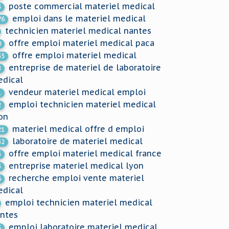
poste commercial materiel medical
3
emploi dans le materiel medical
76
technicien materiel medical nantes
offre emploi materiel medical paca
0
offre emploi materiel medical
55
entreprise de materiel de laboratoire
8
dical
vendeur materiel medical emploi
1
emploi technicien materiel medical
2
on
materiel medical offre d emploi
21
laboratoire de materiel medical
52
offre emploi materiel medical france
5
entreprise materiel medical lyon
3
recherche emploi vente materiel
6
dical
emploi technicien materiel medical
ntes
emploi laboratoire materiel medical
5