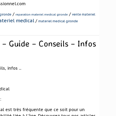
ssionnel.com
/
/
gironde
vente materiel
reparation materiel medical gironde
teriel medical
/
materiel medical gironde
 – Guide – Conseils – Infos
s, infos ...
dical
:
al est très fréquente que ce soit pour un
lité liée à l'âge. Découvrez tous nos articles