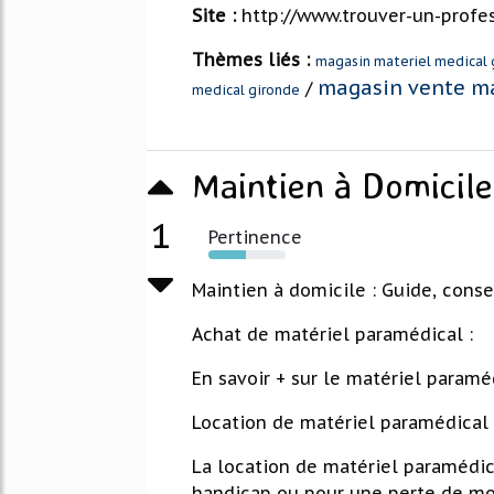
Site :
http://www.trouver-un-profe
Thèmes liés :
magasin materiel medical 
magasin vente ma
/
medical gironde
Maintien à Domicile
1
Pertinence
49%
Maintien à domicile : Guide, conseil
Achat de matériel paramédical :
En savoir + sur le matériel paramé
Location de matériel paramédical 
La location de matériel paramédic
handicap ou pour une perte de mobi