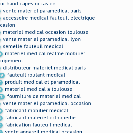
ur handicapes occasion
vente materiel paramedical paris
accessoire medical fauteuil electrique
casion
materiel medical occasion toulouse
vente materiel paramedical lyon
semelle fauteuil medical
materiel medical realme mobilier
0
quipement
distributeur materiel medical paris
fauteuil roulant medical
59
produit medical et paramedical
7
materiel medical a toulouse
9
fourniture de materiel medical
78
vente materiel paramedical occasion
fabricant mobilier medical
9
fabricant materiel orthopedie
4
fabrication fauteuil medical
2
vente appareil medical occasion
2