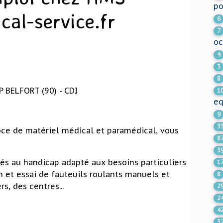
po
al-service.fr
6
7
oc
4
3
8
BELFORT (90) - CDI
1
e
9
3
oce de matériel médical et paramédical, vous
8
3
iés au handicap adapté aux besoins particuliers
1
 et essai de fauteuils roulants manuels et
8
s, des centres...
2
2
4
3