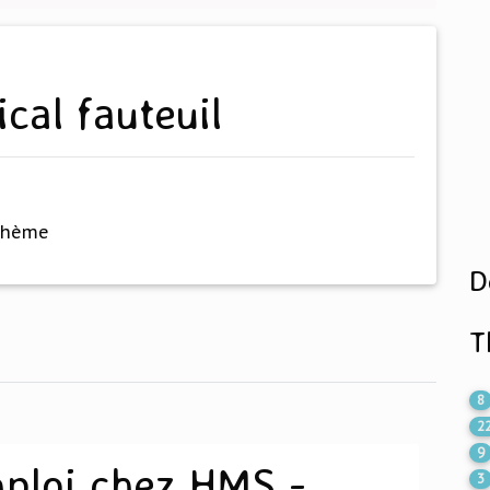
ical fauteuil
thème
D
T
8
2
9
mploi chez HMS -
3